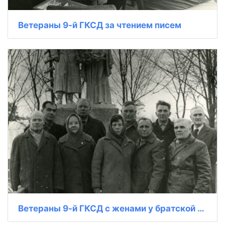
Ветераны 9-й ГКСД за чтением писем
Ветераны 9-й ГКСД с женами у братской могилы у Ленино-Снегиревского рубежа