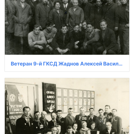
Ветеран 9-й ГКСД Жаднов Алексей Васильевич