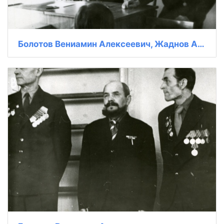
Болотов Вениамин Алексеевич, Жаднов Алексей Васильевич и Котелевский Иван Григорьевич