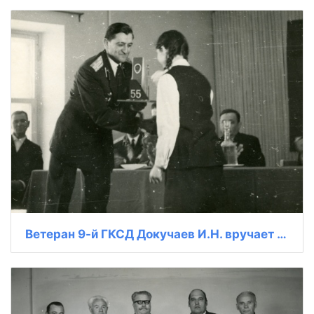
Ветеран 9-й ГКСД Докучаев И.Н. вручает подарок